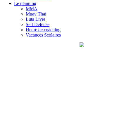
Le planning
MMA
Muay Thaï
Luta Livre
Self Defense
Heure de coaching
Vacances Scolaires