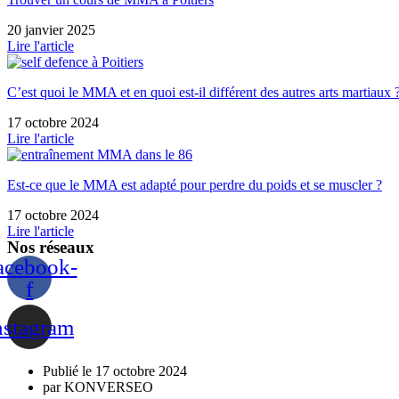
20 janvier 2025
Lire l'article
C’est quoi le MMA et en quoi est-il différent des autres arts martiaux 
17 octobre 2024
Lire l'article
Est-ce que le MMA est adapté pour perdre du poids et se muscler ?
17 octobre 2024
Lire l'article
Nos réseaux
acebook-
f
nstagram
Publié le
17 octobre 2024
par
KONVERSEO